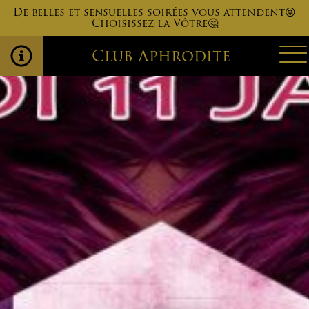
De belles et sensuelles soirées vous attendent😜
Choisissez la Vôtre🤔
Club Aphrodite