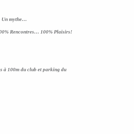
 Un mythe…
00% Rencontres… 100% Plaisirs!
à 100m du club et parking du
00m.
s vous invitons à rejoindre et à
onneterie.
 à disposition.