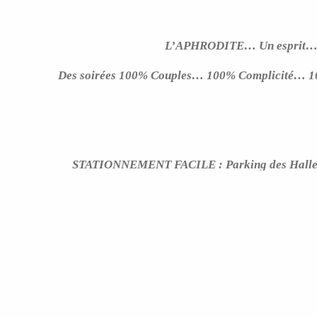
L’APHRODITE… Un esprit…
Des soirées 100% Couples… 100% Complicité… 1
STATIONNEMENT FACILE : Parking des Halles 
Palais des Papes a 7
Pour profiter au mieux du charme Avignonnais nou
quitter le club par la rue b
PRATIQUE : Douche et vestiaire