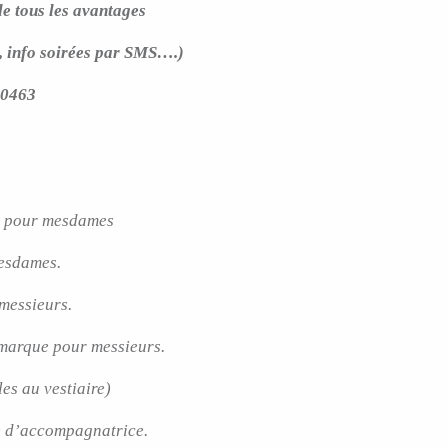
e tous les avantages
é, info soirées par SMS….)
10463
.) pour mesdames
esdames.
messieurs.
 marque pour messieurs.
es au vestiaire)
e d’accompagnatrice.