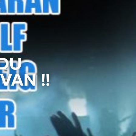
 DU
VAN !!