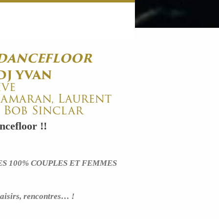
 DANCEFLOOR
DJ YVAN
ive
lamaran, Laurent
, Bob Sinclar
cefloor !!
ES 100% COUPLES ET FEMMES
aisirs, rencontres… !