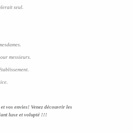
erait seul.
 mesdames.
pour messieurs.
établissement.
ice.
et vos envies! Venez découvrir les
t luxe et volupté !!!