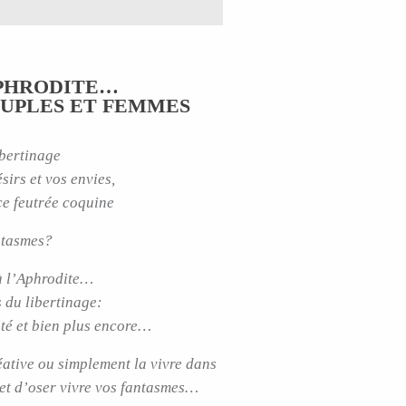
APHRODITE…
OUPLES ET FEMMES
ibertinage
sirs et vos envies,
ce feutrée coquine
ntasmes?
 à l’Aphrodite…
s du libertinage:
té et bien plus encore…
ative ou simplement la vivre dans
et d’oser vivre vos fantasmes…