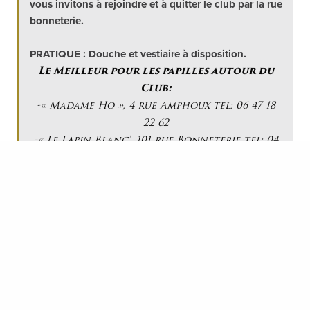
vous invitons à rejoindre et à quitter le club par la rue
bonneterie.
PRATIQUE : Douche et vestiaire à disposition.
Le Meilleur pour les papilles autour du
Club:
-« Madame Ho », 4 rue Amphoux tel: 06 47 18
22 62
-« Le Lapin Blanc’, 101 rue Bonneterie tel: 04
90 01 71 70
-« Le Lieu », 4 rue des Teinturiers tel: 04 32 76
39 91
-« Le Big Fernand », 51 rue du Vieux Sextier
tel: 04 90 81 01 05