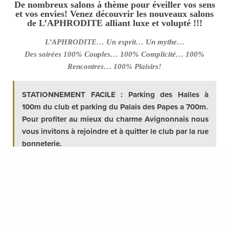
De nombreux salons à thème pour éveiller vos sens
et vos envies! Venez découvrir les nouveaux salons
de L’APHRODITE alliant luxe et volupté !!!
L’APHRODITE… Un esprit… Un mythe…
Des soirées 100% Couples… 100% Complicité… 100%
Rencontres… 100% Plaisirs!
STATIONNEMENT FACILE : Parking des Halles à
100m du club et parking du Palais des Papes a 700m.
Pour profiter au mieux du charme Avignonnais nous
vous invitons à rejoindre et à quitter le club par la rue
bonneterie.
PRATIQUE : Douche et vestiaire à disposition.
Le Meilleur pour les papilles autour du Club:
-« Madame Ho », 4 rue Amphoux tel: 06 47 18 22 62
-« Le Lapin Blanc’, 101 rue Bonneterie tel: 04 90 01