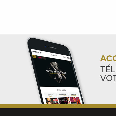
ACC
TÉL
VOT