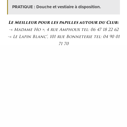
PRATIQUE : Douche et vestiaire à disposition.
Le Meilleur pour les papilles autour du Club:
-« Madame Ho », 4 rue Amphoux tel: 06 47 18 22 62
-« Le Lapin Blanc’, 101 rue Bonneterie tel: 04 90 01
71 70
-« Le Lieu », 4 rue des Teinturiers tel: 04 32 76 39 91
-« Le Big Fernand », 51 rue du Vieux Sextier tel: 04
90 81 01 05