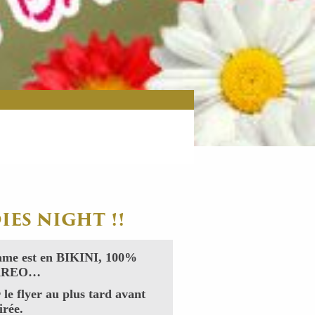
IES NIGHT !!
ame est en BIKINI, 100%
PAREO…
 le flyer au plus tard avant
irée.