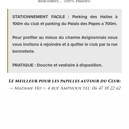
Rencontres… 100% Plaisirs!
STATIONNEMENT FACILE : Parking des Halles à
100m du club et parking du Palais des Papes a 700m.
Pour profiter au mieux du charme Avignonnais nous
vous invitons à rejoindre et à quitter le club par la rue
bonneterie.
PRATIQUE : Douche et vestiaire à disposition.
Le Meilleur pour les papilles autour du Club:
-« Madame Ho », 4 rue Amphoux tel: 06 47 18 22 62
-« Le Lapin Blanc’, 101 rue Bonneterie tel: 04 90 01
71 70
-« Le Lieu », 4 rue des Teinturiers tel: 04 32 76 39 91
-« Le Big Fernand », 51 rue du Vieux Sextier tel: 04
90 81 01 05