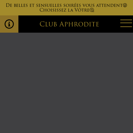
De belles et sensuelles soirées vous attendent😜
Choisissez la Vôtre🤔
Club Aphrodite