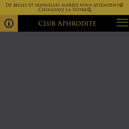
De belles et sensuelles soirées vous attendent😜
Choisissez la Vôtre🤔
Club Aphrodite