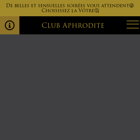
De belles et sensuelles soirées vous attendent😜
Choisissez la Vôtre🤔
Club Aphrodite