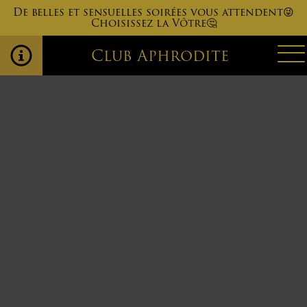
De belles et sensuelles soirées vous attendent😜
Choisissez la Vôtre🤔
Club Aphrodite